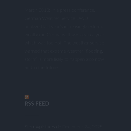
March 2018: In a press conference,
German Weather Service DWD
analyzed last year’s increasingly extreme
weather in Germany. It was again a year
which was too hot. The weather service
warned that extreme weather (flooding,
storm) is more likely to happen also now
and in the future.
RSS FEED
Stormypictures.de
December 24, 2025