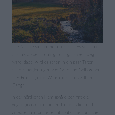
Die Nächte sind immer noch kalt. Es sieht so
aus, als ob der Frühling noch ganz weit weg
wäre, dabei wird es schon in ein paar Tagen
viele Schattierungen von Grün und Gelb geben.
Der Frühling ist in Wahrheit bereits voll im
Gange..
In der nördlichen Hemisphäre beginnt die
Vegetationsperiode im Süden, in Italien und
Griechenland und erreicht später die nördlichen