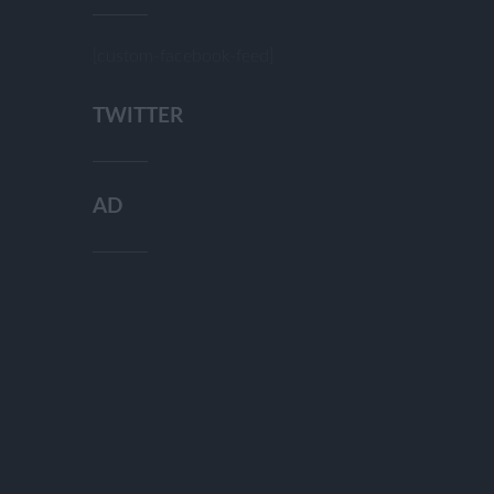
[custom-facebook-feed]
TWITTER
AD