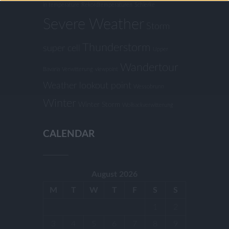
in temperature
Rekordtemperaturen
Schierke
Severe Weather
Storm
Thunderstorm
super cell
Upper
Wandertour
Bavaria
Verwitterung
viewpoint
Weather lookout point
Wessobrunn
Winter
Winter Storm
Wollsackverwitterung
CALENDAR
August 2026
M
T
W
T
F
S
S
1
2
3
4
5
6
7
8
9