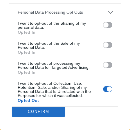
third parties.
WordPress Planet
Personal Data Processing Opt Outs
TAGS
I want to opt-out of the Sharing of my
personal data.
Opted In
I want to opt-out of the Sale of my
Allgäu
Ammersee
Personal Data.
April Weather
Aprilwetter
Opted In
Austria
Beast
Arctic Cold
Arctic Outbreak
Autumn
I want to opt-out of processing my
From The East
Berlin
Personal Data for Targeted Advertising.
Black And White
Opted In
Photography
Brandenburg
Cliffs
drought
Fall Stripes
flash flood
I want to opt-out of Collection, Use,
Foehn-Effect
Friederike
Retention, Sale, and/or Sharing of my
Personal Data that Is Unrelated with the
Garmisch-Partenkirchen
Germany
Purposes for which it was collected.
Opted Out
hailstorm
Harz
Harz Mountains
Hitzewelle
panoramic
oberstdorf
CONFIRM
Kästeklippe
viewpoint
Partnach Gorge
Rabenklippe
Records