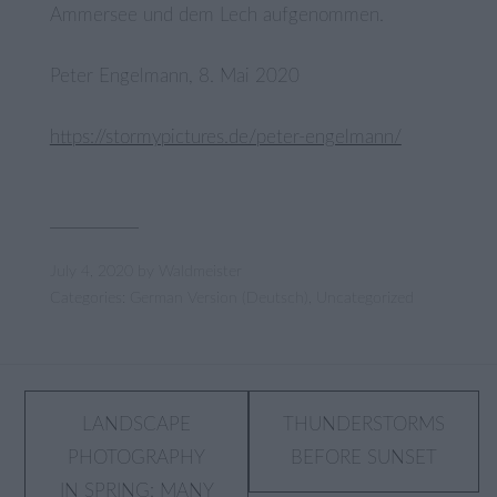
Ammersee und dem Lech aufgenommen.
Peter Engelmann, 8. Mai 2020
https://stormypictures.de/peter-engelmann/
July 4, 2020
by
Waldmeister
Categories:
German Version (Deutsch)
,
Uncategorized
Post
LANDSCAPE
THUNDERSTORMS
PHOTOGRAPHY
BEFORE SUNSET
navigation
IN SPRING: MANY