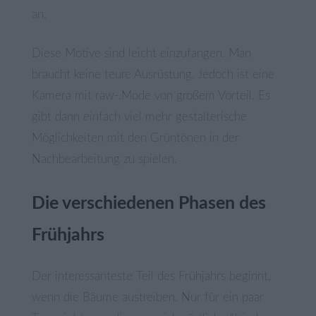
an.
Diese Motive sind leicht einzufangen. Man
braucht keine teure Ausrüstung. Jedoch ist eine
Kamera mit raw-.Mode von großem Vorteil. Es
gibt dann einfach viel mehr gestalterische
Möglichkeiten mit den Grüntönen in der
Nachbearbeitung zu spielen.
Die verschiedenen Phasen des
Frühjahrs
Der interessanteste Teil des Frühjahrs beginnt,
wenn die Bäume austreiben. Nur für ein paar