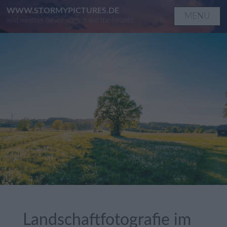
Skip
WWW.STORMYPICTURES.DE
MENU
wild weather nature science and the fantastic
to
content
Landschaftfotografie im