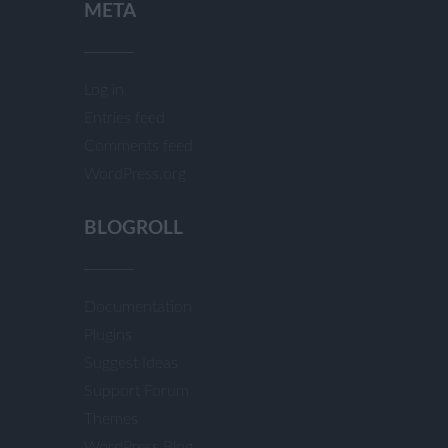
META
Log in
Entries feed
Comments feed
WordPress.org
BLOGROLL
Documentation
Plugins
Suggest Ideas
Support Forum
Themes
WordPress Blog