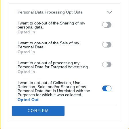
third parties.
Deutsche Bearbeitung:
Redaktionsbüro Niemuth
Personal Data Processing Opt Outs
I want to opt-out of the Sharing of my
personal data.
Opted In
July 31, 2022
by
Waldmeister
I want to opt-out of the Sale of my
Personal Data.
Categories:
German Version (Deutsch)
Opted In
Tags:
Birken
,
Birkenwald
,
Himmelmoor
,
Kreis Pinneberg
,
I want to opt-out of processing my
Moor
,
Moorlandschaft
,
Naturschutzgebiet
,
Quickborn
,
Personal Data for Targeted Advertising.
Torf
,
Torfabbau
,
Torfgewinnung
,
Wollgras
Opted In
I want to opt-out of Collection, Use,
Retention, Sale, and/or Sharing of my
Personal Data that Is Unrelated with the
Purposes for which it was collected.
Post
Opted Out
MAJESTÄTISCHE
BLAUTOPF,
BERGE UND EIN
BLAUBEUREN – A
CONFIRM
navigation
ZAUBERWALD – DAS
LOCATION FOR
SCHWARZWASSERTAL
ROMANTIC