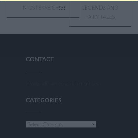
IN ÖSTERREICH￼
LEGENDS AND
FAIRY TALES
CONTACT
info@enduranceentertainment.com
CATEGORIES
Categories