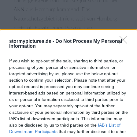
nächstgelegene Bahnhof ist Quickborn mit der
AKN aus Hamburg kommend. Das
Naturschutzgebiet ist nicht weit von Hamburg
entfernt. Es gibt einen Parkplatz am
Ausgangspunkt, der während der Ferienzeit und
stormypictures.de -
Do Not Process My Personal
Information
an manchen Wochenenden sehr voll sein kann.
Bitte halten Sie sich immer an die von den
If you wish to opt-out of the sale, sharing to third parties, or
Behörden festgelegten Regeln.
processing of your personal or sensitive information for
targeted advertising by us, please use the below opt-out
section to confirm your selection. Please note that after your
Schleswig Holstein hat viele sehr wertvolle
opt-out request is processed you may continue seeing
FFH-Gebiete (Flora-Fauna-Lebensräume), von
interest-based ads based on personal information utilized by
us or personal information disclosed to third parties prior to
denen einige nicht weit voneinander entfernt
your opt-out. You may separately opt-out of the further
sind. Es könnte sich also lohnen, etwas zu
disclosure of your personal information by third parties on the
recherchieren
und auch einige der anderen
IAB’s list of downstream participants. This information may
also be disclosed by us to third parties on the
IAB’s List of
Naturdenkmäler im Umkreis zu besuchen.
Downstream Participants
that may further disclose it to other