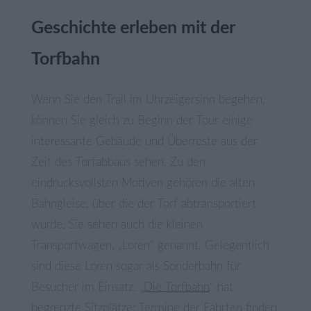
Geschichte erleben mit der
Torfbahn
Wenn Sie den Trail im Uhrzeigersinn begehen,
können Sie gleich zu Beginn der Tour einige
interessante Gebäude und Überreste aus der
Zeit des Torfabbaus sehen. Zu den
eindrucksvollsten Motiven gehören die alten
Bahngleise, über die der Torf abtransportiert
wurde. Sie sehen auch die kleinen
Transportwagen, „Loren“ genannt. Gelegentlich
sind diese Loren sogar als Sonderbahn für
Besucher im Einsatz. „
Die Torfbahn
“ hat
begrenzte Sitzplätze; Termine der Fahrten finden