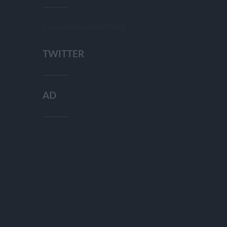
[custom-facebook-feed]
TWITTER
AD