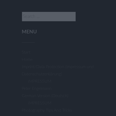
Search
for:
MENU
Start
Home
Imprint/Data Protection (Impressum und
Datenschutzerklärung)
IMPRESSUM
Peter Engelmann
German Version (Deutsch)
IMPRESSUM
Photography Tips And Tricks