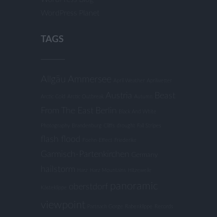
WordPress Planet
TAGS
Allgäu
Ammersee
April Weather
Aprilwetter
Austria
Beast
Arctic Cold
Arctic Outbreak
Autumn
From The East
Berlin
Black And White
Photography
Brandenburg
Cliffs
drought
Fall Stripes
flash flood
Foehn-Effect
Friederike
Garmisch-Partenkirchen
Germany
hailstorm
Harz
Harz Mountains
Hitzewelle
panoramic
oberstdorf
Kästeklippe
viewpoint
Partnach Gorge
Rabenklippe
Records