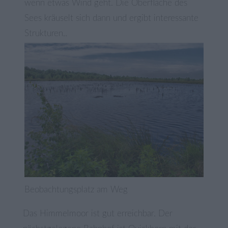
wenn etwas Wind geht. Die Oberfläche des
Sees kräuselt sich dann und ergibt interessante
Strukturen..
Beobachtungsplatz am Weg
Das Himmelmoor ist gut erreichbar. Der