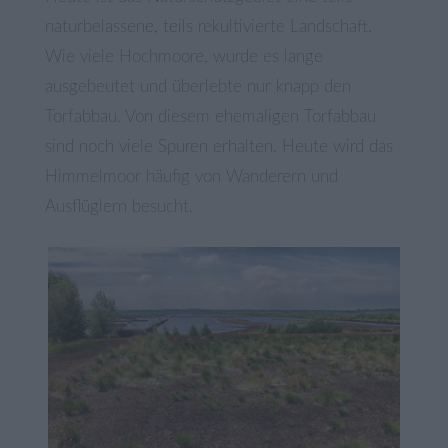
naturbelassene, teils rekultivierte Landschaft.
Wie viele Hochmoore, wurde es lange
ausgebeutet und überlebte nur knapp den
Torfabbau. Von diesem ehemaligen Torfabbau
sind noch viele Spuren erhalten. Heute wird das
Himmelmoor häufig von Wanderern und
Ausflüglern besucht.