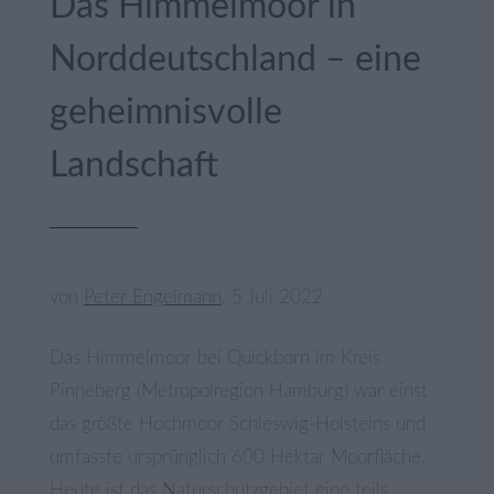
Das Himmelmoor in
Norddeutschland – eine
geheimnisvolle
Landschaft
von
Peter Engelmann
, 5 Juli 2022
Das Himmelmoor bei Quickborn im Kreis
Pinneberg (Metropolregion Hamburg) war einst
das größte Hochmoor Schleswig-Holsteins und
umfasste ursprünglich 600 Hektar Moorfläche.
Heute ist das Naturschutzgebiet eine teils