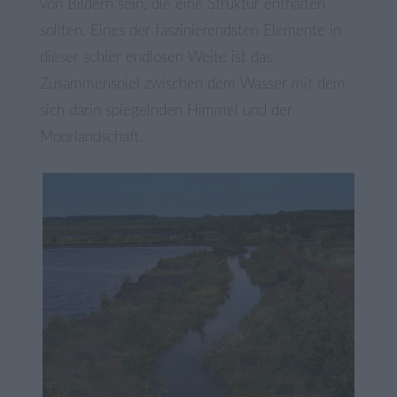
von Bildern sein, die eine Struktur enthalten
sollten. Eines der faszinierendsten Elemente in
dieser schier endlosen Weite ist das
Zusammenspiel zwischen dem Wasser mit dem
sich darin spiegelnden Himmel und der
Moorlandschaft.