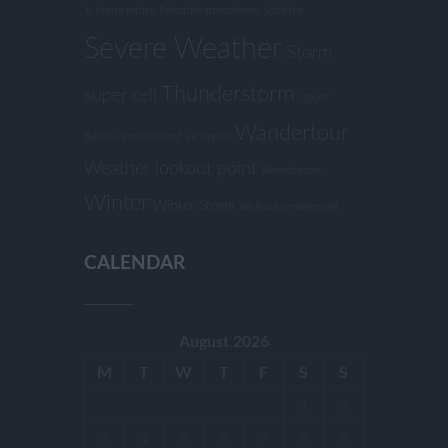
in temperature
Rekordtemperaturen
Schierke
Severe Weather
Storm
Thunderstorm
super cell
Upper
Wandertour
Bavaria
Verwitterung
viewpoint
Weather lookout point
Wessobrunn
Winter
Winter Storm
Wollsackverwitterung
CALENDAR
August 2026
M
T
W
T
F
S
S
1
2
3
4
5
6
7
8
9