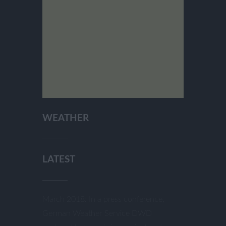
WEATHER
LATEST
March 2018: In a press conference,
German Weather Service DWD