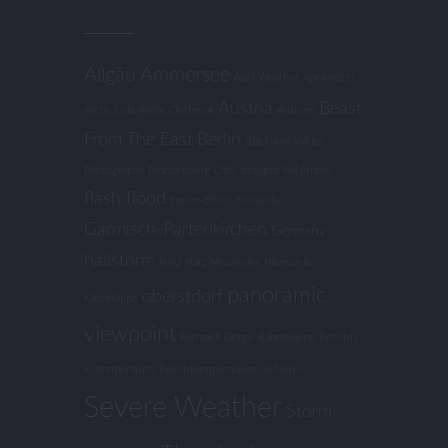
Allgäu
Ammersee
April Weather
Aprilwetter
Austria
Beast
Arctic Cold
Arctic Outbreak
Autumn
From The East
Berlin
Black And White
Photography
Brandenburg
Cliffs
drought
Fall Stripes
flash flood
Foehn-Effect
Friederike
Garmisch-Partenkirchen
Germany
hailstorm
Harz
Harz Mountains
Hitzewelle
panoramic
oberstdorf
Kästeklippe
viewpoint
Partnach Gorge
Rabenklippe
Records
in temperature
Rekordtemperaturen
Schierke
Severe Weather
Storm