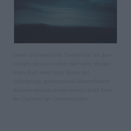
Dieses beeindruckende Gewitter hat uns daran
erinnert, dass wir in einer Welt voller Wunder
leben. Auch wenn diese Stürme gut
vorhergesagt, gemessen und wissenschaftlich
zusammengefasst werden können, bleibt ihnen
der Charakter des Geheimnisvollen.
.