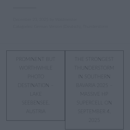
December 23, 2025
by
Waldmeister
Categories:
German Version (Deutsch)
,
Thunderstorm
Post
PROMINENT BUT
THE STRONGEST
WORTHWHILE
THUNDERSTORM
navigation
PHOTO
IN SOUTHERN
DESTINATION –
BAVARIA 2025 –
LAKE
MASSIVE HP
SEEBENSEE,
SUPERCELL ON
AUSTRIA
SEPTEMBER 4,
2025