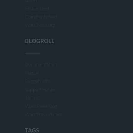
Log in
Entries feed
Comments feed
WordPress.org
BLOGROLL
Documentation
Plugins
Suggest Ideas
Support Forum
Themes
WordPress Blog
WordPress Planet
TAGS