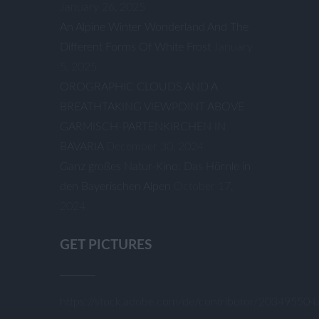
January 26, 2025
An Alpine Winter Wonderland And The
Different Forms Of White Frost
January
5, 2025
OROGRAPHIC CLOUDS AND A
BREATHTAKING VIEWPOINT ABOVE
GARMISCH-PARTENKIRCHEN IN
BAVARIA
December 30, 2024
Ganz großes Natur-Kino: Das Hörnle in
den Bayerischen Alpen
October 17,
2024
GET PICTURES
https://stock.adobe.com/de/contributor/20349550