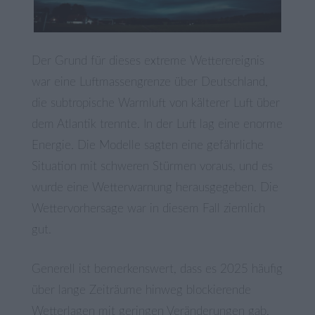
Der Grund für dieses extreme Wetterereignis
war eine Luftmassengrenze über Deutschland,
die subtropische Warmluft von kälterer Luft über
dem Atlantik trennte. In der Luft lag eine enorme
Energie. Die Modelle sagten eine gefährliche
Situation mit schweren Stürmen voraus, und es
wurde eine Wetterwarnung herausgegeben. Die
Wettervorhersage war in diesem Fall ziemlich
gut.
Generell ist bemerkenswert, dass es 2025 häufig
über lange Zeiträume hinweg blockierende
Wetterlagen mit geringen Veränderungen gab,