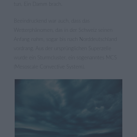
tun. Ein Damm brach.
Beeindruckend war auch, dass das
Wetterphänomen, das in der Schweiz seinen
Anfang nahm, sogar bis nach Norddeutschland
vordrang. Aus der ursprünglichen Superzelle
wurde ein Sturmcluster, ein sogenanntes MCS
(Mesoscale Convective System).