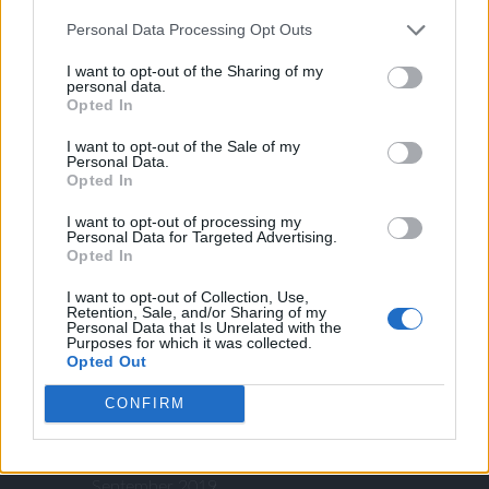
November 2023
Personal Data Processing Opt Outs
September 2023
I want to opt-out of the Sharing of my
personal data.
August 2023
Opted In
August 2022
I want to opt-out of the Sale of my
July 2022
Personal Data.
Opted In
June 2022
March 2022
I want to opt-out of processing my
Personal Data for Targeted Advertising.
January 2022
Opted In
November 2021
I want to opt-out of Collection, Use,
August 2021
Retention, Sale, and/or Sharing of my
Personal Data that Is Unrelated with the
July 2021
Purposes for which it was collected.
Opted Out
July 2020
May 2020
CONFIRM
April 2020
October 2019
September 2019