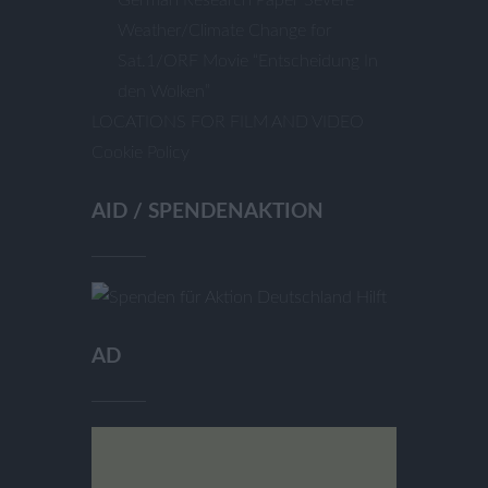
German Research Paper Severe
Weather/Climate Change for
Sat.1/ORF Movie “Entscheidung In
den Wolken”
LOCATIONS FOR FILM AND VIDEO
Cookie Policy
AID / SPENDENAKTION
AD