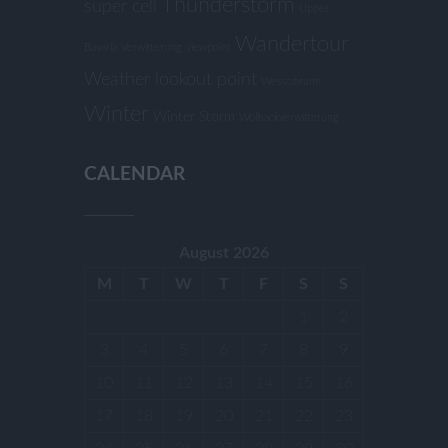
Thunderstorm
super cell
Upper
Wandertour
Bavaria
Verwitterung
viewpoint
Weather lookout point
Wessobrunn
Winter
Winter Storm
Wollsackverwitterung
CALENDAR
August 2026
M
T
W
T
F
S
S
1
2
3
4
5
6
7
8
9
10
11
12
13
14
15
16
17
18
19
20
21
22
23