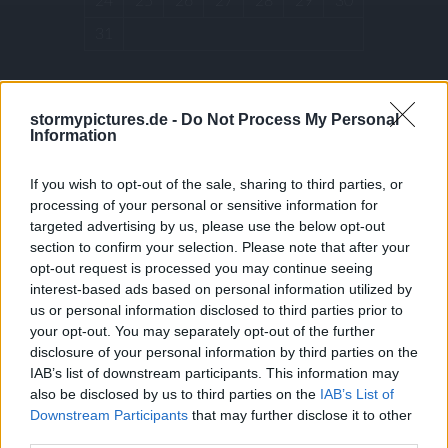
24
25
26
27
28
29
30
31
« Dec
stormypictures.de -
Do Not Process My Personal
Information
ARCHIVES
If you wish to opt-out of the sale, sharing to third parties, or
processing of your personal or sensitive information for
December 2025
targeted advertising by us, please use the below opt-out
section to confirm your selection. Please note that after your
July 2025
opt-out request is processed you may continue seeing
January 2025
interest-based ads based on personal information utilized by
December 2024
us or personal information disclosed to third parties prior to
your opt-out. You may separately opt-out of the further
October 2024
disclosure of your personal information by third parties on the
July 2024
IAB’s list of downstream participants. This information may
May 2024
also be disclosed by us to third parties on the
IAB’s List of
Downstream Participants
that may further disclose it to other
January 2024
third parties.
December 2023