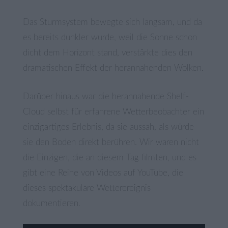
Das Sturmsystem bewegte sich langsam, und da
es bereits dunkler wurde, weil die Sonne schon
dicht dem Horizont stand, verstärkte dies den
dramatischen Effekt der herannahenden Wolken.
Darüber hinaus war die herannahende Shelf-
Cloud selbst für erfahrene Wetterbeobachter ein
einzigartiges Erlebnis, da sie aussah, als würde
sie den Boden direkt berühren. Wir waren nicht
die Einzigen, die an diesem Tag filmten, und es
gibt eine Reihe von Videos auf YouTube, die
dieses spektakuläre Wetterereignis
dokumentieren.