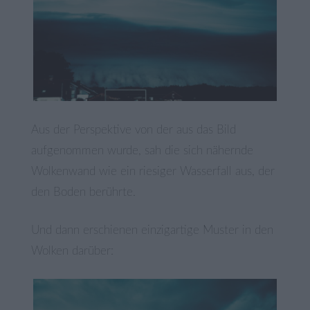
Aus der Perspektive von der aus das Bild
aufgenommen wurde, sah die sich nähernde
Wolkenwand wie ein riesiger Wasserfall aus, der
den Boden berührte.
Und dann erschienen einzigartige Muster in den
Wolken darüber: