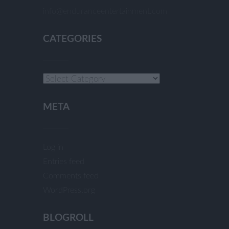
info@enduranceentertainment.com
CATEGORIES
Categories
META
Log in
Entries feed
Comments feed
WordPress.org
BLOGROLL