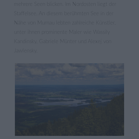
mehrere Seen blicken. Im Nordosten liegt der
Staffelsee. An diesem berühmten See in der
Nähe von Murnau lebten zahlreiche Künstler,
unter ihnen prominente Maler wie Wassily
Kandinsky, Gabriele Münter und Alexej von
Jawlensky.