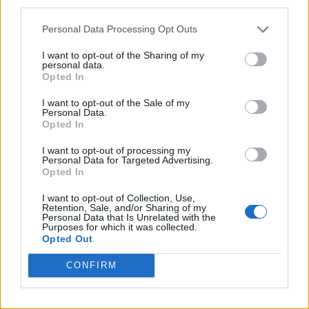
third parties.
CALENDAR
Personal Data Processing Opt Outs
I want to opt-out of the Sharing of my
August 2026
personal data.
Opted In
M
T
W
T
F
S
S
I want to opt-out of the Sale of my
1
2
Personal Data.
Opted In
3
4
5
6
7
8
9
I want to opt-out of processing my
10
11
12
13
14
15
16
Personal Data for Targeted Advertising.
Opted In
17
18
19
20
21
22
23
I want to opt-out of Collection, Use,
24
25
26
27
28
29
30
Retention, Sale, and/or Sharing of my
Personal Data that Is Unrelated with the
31
Purposes for which it was collected.
Opted Out
« Dec
CONFIRM
ARCHIVES