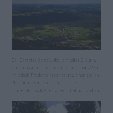
Der Bergpfad ist steil, aber ein tolles Erlebnis.
Normalerweise ist er für jede/n machbar. Wenn
ihr jedoch Probleme haben solltet, einen steilen
Pfad hinunterzugehen, könnt ihr die
Schwebebahn als Alternative in Betracht ziehen.