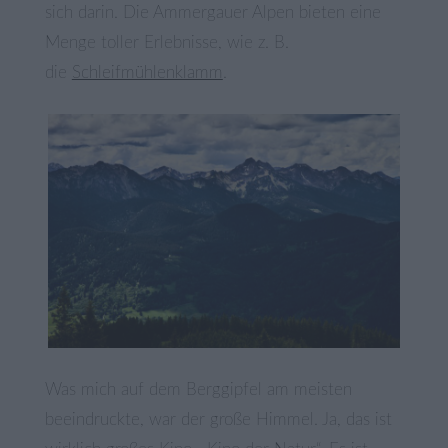
sich darin. Die Ammergauer Alpen bieten eine
Menge toller Erlebnisse, wie z. B.
die
Schleifmühlenklamm
.
Was mich auf dem Berggipfel am meisten
beeindruckte, war der große Himmel. Ja, das ist