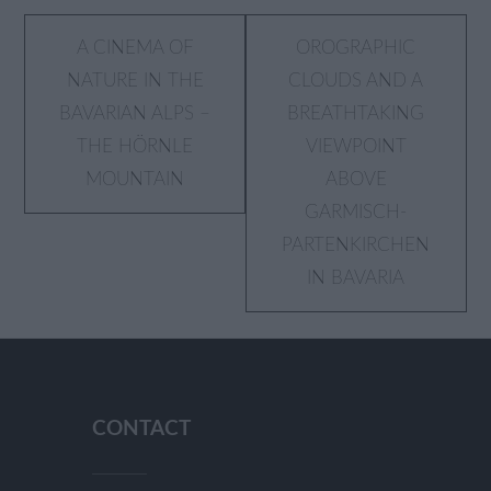
Post
A CINEMA OF
OROGRAPHIC
NATURE IN THE
CLOUDS AND A
navigation
BAVARIAN ALPS –
BREATHTAKING
THE HÖRNLE
VIEWPOINT
MOUNTAIN
ABOVE
GARMISCH-
PARTENKIRCHEN
IN BAVARIA
CONTACT