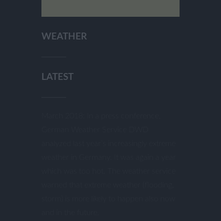
WEATHER
LATEST
March 2018: In a press conference,
German Weather Service DWD
analyzed last year’s increasingly extreme
weather in Germany. It was again a year
which was too hot. The weather service
warned that extreme weather (flooding,
storm) is more likely to happen also now
and in the future.