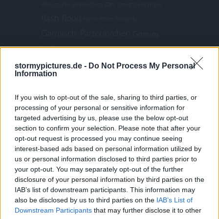
Photography
Brandenburg
Cliffs
drought
Fall Stripes
flash flood
Foehn-Effect
Friederike
Garmisch-Partenkirchen
Germany
hailstorm
Harz
Harz Mountains
Hitzewelle
panoramic
stormypictures.de -
Do Not Process My Personal
oberstdorf
Kästeklippe
Information
viewpoint
Partnach Gorge
Rabenklippe
Records
If you wish to opt-out of the sale, sharing to third parties, or
in temperature
Rekordtemperaturen
Schierke
processing of your personal or sensitive information for
Severe Weather
targeted advertising by us, please use the below opt-out
Storm
section to confirm your selection. Please note that after your
opt-out request is processed you may continue seeing
Thunderstorm
super cell
Upper
interest-based ads based on personal information utilized by
us or personal information disclosed to third parties prior to
Wandertour
Bavaria
Verwitterung
viewpoint
your opt-out. You may separately opt-out of the further
Weather lookout point
disclosure of your personal information by third parties on the
Wessobrunn
IAB’s list of downstream participants. This information may
Winter
Winter Storm
Wollsackverwitterung
also be disclosed by us to third parties on the
IAB’s List of
Downstream Participants
that may further disclose it to other