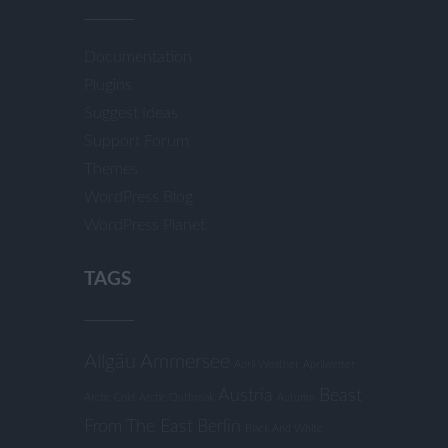
Documentation
Plugins
Suggest Ideas
Support Forum
Themes
WordPress Blog
WordPress Planet
TAGS
Allgäu
Ammersee
April Weather
Aprilwetter
Austria
Beast
Arctic Cold
Arctic Outbreak
Autumn
From The East
Berlin
Black And White