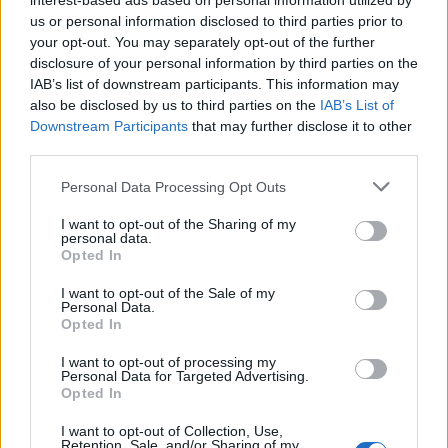
interest-based ads based on personal information utilized by
us or personal information disclosed to third parties prior to
10
11
12
13
14
15
16
your opt-out. You may separately opt-out of the further
17
18
19
20
21
22
23
disclosure of your personal information by third parties on the
IAB’s list of downstream participants. This information may
24
25
26
27
28
29
30
also be disclosed by us to third parties on the
IAB’s List of
Downstream Participants
that may further disclose it to other
31
third parties.
« Dec
Personal Data Processing Opt Outs
I want to opt-out of the Sharing of my
ARCHIVES
personal data.
Opted In
I want to opt-out of the Sale of my
Personal Data.
December 2025
Opted In
July 2025
I want to opt-out of processing my
January 2025
Personal Data for Targeted Advertising.
Opted In
December 2024
October 2024
I want to opt-out of Collection, Use,
Retention, Sale, and/or Sharing of my