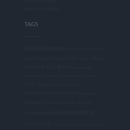
WordPress Blog
WordPress Planet
TAGS
Allgäu
Ammersee
April Weather
Aprilwetter
Austria
Beast
Arctic Cold
Arctic Outbreak
Autumn
From The East
Berlin
Black And White
Photography
Brandenburg
Cliffs
drought
Fall Stripes
flash flood
Foehn-Effect
Friederike
Garmisch-Partenkirchen
Germany
hailstorm
Harz
Harz Mountains
Hitzewelle
panoramic
oberstdorf
Kästeklippe
viewpoint
Partnach Gorge
Rabenklippe
Records