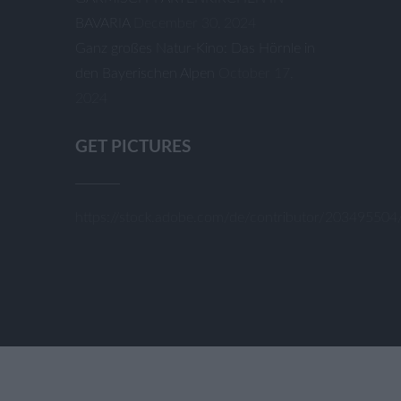
BAVARIA
December 30, 2024
Ganz großes Natur-Kino: Das Hörnle in
den Bayerischen Alpen
October 17,
2024
GET PICTURES
https://stock.adobe.com/de/contributor/20349550