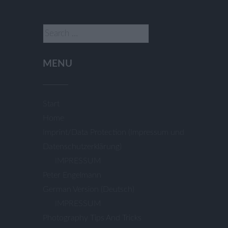
Search
for:
MENU
Start
Home
Imprint/Data Protection (Impressum und
Datenschutzerklärung)
IMPRESSUM
Peter Engelmann
German Version (Deutsch)
IMPRESSUM
Photography Tips And Tricks