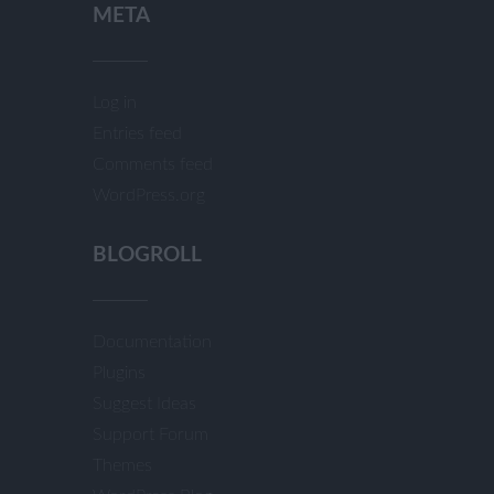
META
Log in
Entries feed
Comments feed
WordPress.org
BLOGROLL
Documentation
Plugins
Suggest Ideas
Support Forum
Themes