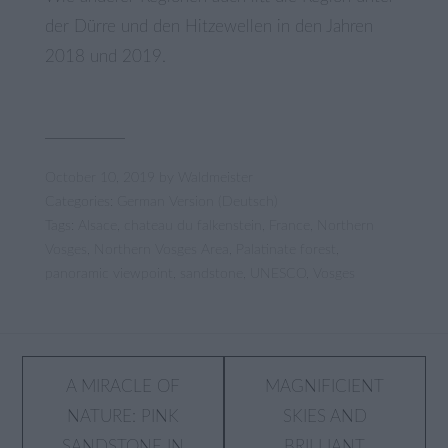
der Dürre und den Hitzewellen in den Jahren
2018 und 2019.
October 10, 2019
by
Waldmeister
Categories:
German Version (Deutsch)
Tags:
Alsace
,
chateau du falkenstein
,
France
,
Northern
Vosges
,
Northern Vosges Area
,
Palatinate forest
,
panoramic viewpoint
,
sandstone
,
UNESCO
,
Vosges
Post
A MIRACLE OF
MAGNIFICIENT
NATURE: PINK
SKIES AND
navigation
SANDSTONE IN
BRILLIANT