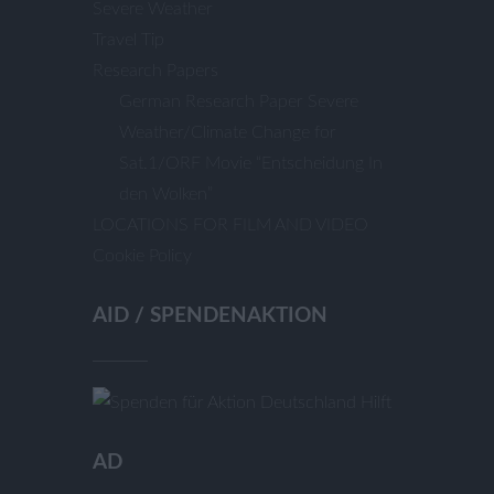
Severe Weather
Travel Tip
Research Papers
German Research Paper Severe
Weather/Climate Change for
Sat.1/ORF Movie “Entscheidung In
den Wolken”
LOCATIONS FOR FILM AND VIDEO
Cookie Policy
AID / SPENDENAKTION
AD