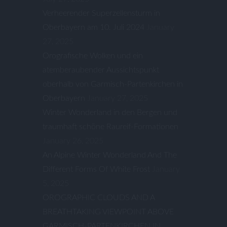
Verheerender Superzellensturm in
Oberbayern am 10. Juli 2024
January
27, 2025
Orografische Wolken und ein
atemberaubender Aussichtspunkt
oberhalb von Garmisch-Partenkirchen in
Oberbayern
January 27, 2025
Winter Wonderland in den Bergen und
traumhaft schöne Raureif-Formationen
January 26, 2025
An Alpine Winter Wonderland And The
Different Forms Of White Frost
January
5, 2025
OROGRAPHIC CLOUDS AND A
BREATHTAKING VIEWPOINT ABOVE
GARMISCH-PARTENKIRCHEN IN