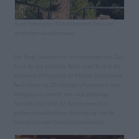
Burg Falkenstein: Mittelalterliches Erbe und
großartiger Aussichtspunkt
Die Burg Falkenstein ist ein hervorragendes Ziel:
Es ist die gut erhaltene Ruine einer Burg in der
Kommune Philippsborg im Mosélle Department.
Nach einem ca. 20 minütigen Fussmarsch vom
Parkplatz aus erreicht man eine großartige
Aussicht, man sieht die Ruinen einer einst
großen mittelalterlichen Befestigung und die
beeindruckenden Sandsteinformationen.