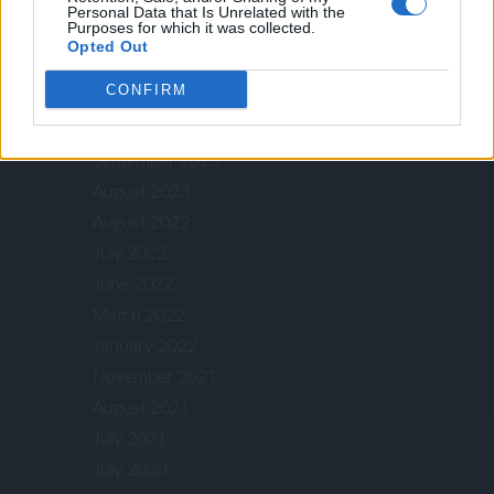
July 2024
Personal Data that Is Unrelated with the
Purposes for which it was collected.
May 2024
Opted Out
January 2024
CONFIRM
December 2023
November 2023
September 2023
August 2023
August 2022
July 2022
June 2022
March 2022
January 2022
November 2021
August 2021
July 2021
July 2020