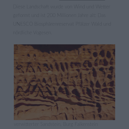
Diese Landschaft wurde von Wind und Wetter
geformt und ist 200 Millionen Jahre alt: Das
UNESCO Biosphärenreservat Pfälzer Wald und
nördliche Vogesen.
verwitterter Sandstein, Burg Falkenstein