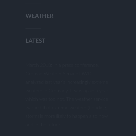
WEATHER
LATEST
March 2018: In a press conference,
German Weather Service DWD
analyzed last year’s increasingly extreme
weather in Germany. It was again a year
which was too hot. The weather service
warned that extreme weather (flooding,
storm) is more likely to happen also now
and in the future.