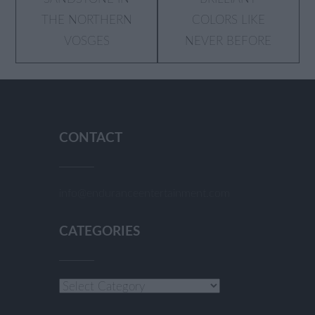
THE NORTHERN
COLORS LIKE
VOSGES
NEVER BEFORE
CONTACT
info@enduranceentertainment.com
CATEGORIES
Categories