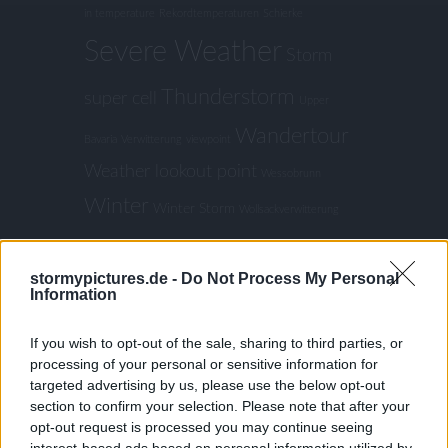
in temperature
Rekordtemperaturen
Schierke
Severe Weather
Storm
Thunderstorm
super cell
Upper
Wandertour
Bavaria
Verwitterung
viewpoint
Weather lookout point
Wessobrunn
Winter
Winter Storm
Wollsackverwitterung
CALENDAR
stormypictures.de -
Do Not Process My Personal
Information
If you wish to opt-out of the sale, sharing to third parties, or
August 2026
processing of your personal or sensitive information for
M
T
W
T
F
S
S
targeted advertising by us, please use the below opt-out
section to confirm your selection. Please note that after your
1
2
opt-out request is processed you may continue seeing
3
4
5
6
7
8
9