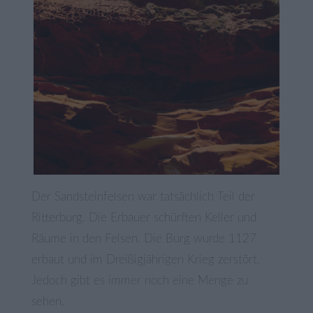
Der Sandsteinfelsen war tatsächlich Teil der
Ritterburg. Die Erbauer schürften Keller und
Räume in den Felsen. Die Burg wurde 1127
erbaut und im Dreißigjährigen Krieg zerstört.
Jedoch gibt es immer noch eine Menge zu
sehen.