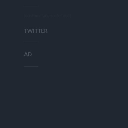
[custom-facebook-feed]
TWITTER
AD