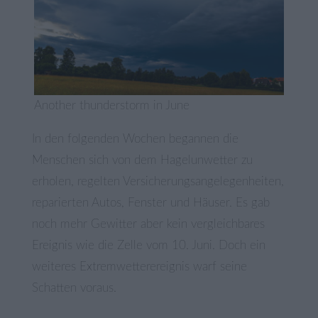
Another thunderstorm in June
In den folgenden Wochen begannen die
Menschen sich von dem Hagelunwetter zu
erholen, regelten Versicherungsangelegenheiten,
reparierten Autos, Fenster und Häuser. Es gab
noch mehr Gewitter aber kein vergleichbares
Ereignis wie die Zelle vom 10. Juni. Doch ein
weiteres Extremwetterereignis warf seine
Schatten voraus.