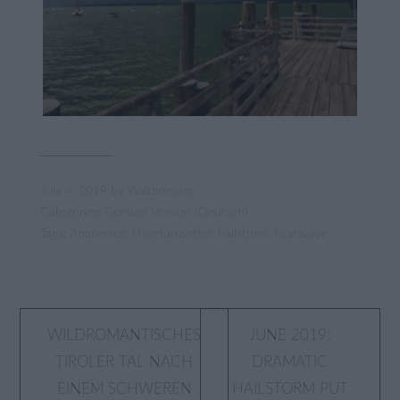
July 4, 2019
by
Waldmeister
Categories:
German Version (Deutsch)
Tags:
Ammersee
,
Hagelunwetter
,
hailstorm
,
heatwave
Post
WILDROMANTISCHES
JUNE 2019:
TIROLER TAL NACH
DRAMATIC
navigation
EINEM SCHWEREN
HAILSTORM PUT