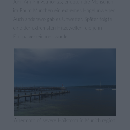
Juni. Am Pfingstmontag erlebten die Menschen
im Raum München ein extremes Hagelunwetter.
Auch anderswo gab es Unwetter. Später folgte
eine der extremsten Hitzewellen, die je in
Europa verzeichnet wurden.
Aftermath of severe Hailstorm in Munich region