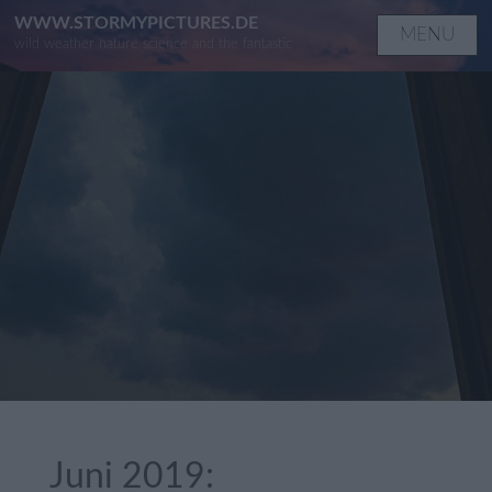
Skip
WWW.STORMYPICTURES.DE
MENU
wild weather nature science and the fantastic
to
content
Juni 2019: