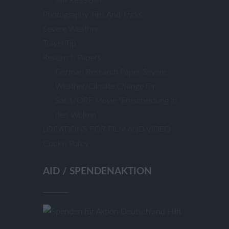
IMPRESSUM
Photography Tips And Tricks
Severe Weather
Travel Tip
Research Papers
German Research Paper Severe
Weather/Climate Change for
Sat.1/ORF Movie “Entscheidung In
den Wolken”
LOCATIONS FOR FILM AND VIDEO
Cookie Policy
AID / SPENDENAKTION