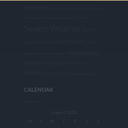
viewpoint
Partnach Gorge
Rabenklippe
Records
in temperature
Rekordtemperaturen
Schierke
Severe Weather
Storm
Thunderstorm
super cell
Upper
Wandertour
Bavaria
Verwitterung
viewpoint
Weather lookout point
Wessobrunn
Winter
Winter Storm
Wollsackverwitterung
CALENDAR
August 2026
M
T
W
T
F
S
S