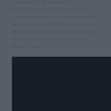
Schutzbezug für das Boot, vor dem
Hagelbombardement. Sie hatten eine Boje
erreicht, konnten aber das Schiff nicht verlassen
und mussten das Ende des Sturms abwarten. In
dieser Zeit erlebten sie Wellen wie nie zuvor auf
dem Ammersee, wie sie dem “Starnberger
Merkur” berichtet