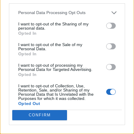
third parties.
Themes
Personal Data Processing Opt Outs
WordPress Blog
WordPress Planet
I want to opt-out of the Sharing of my
personal data.
Opted In
TAGS
I want to opt-out of the Sale of my
Personal Data.
Opted In
Allgäu
Ammersee
I want to opt-out of processing my
April Weather
Aprilwetter
Personal Data for Targeted Advertising.
Opted In
Austria
Beast
Arctic Cold
Arctic Outbreak
Autumn
From The East
Berlin
Black And White
I want to opt-out of Collection, Use,
Retention, Sale, and/or Sharing of my
Photography
Brandenburg
Cliffs
drought
Fall Stripes
Personal Data that Is Unrelated with the
Purposes for which it was collected.
flash flood
Foehn-Effect
Friederike
Opted Out
Garmisch-Partenkirchen
Germany
CONFIRM
hailstorm
Harz
Harz Mountains
Hitzewelle
panoramic
oberstdorf
Kästeklippe