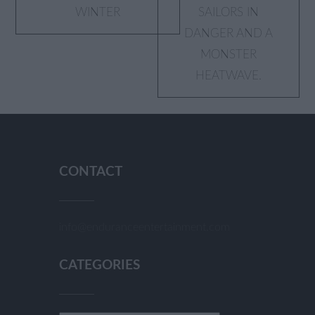
WINTER
SAILORS IN
DANGER AND A
MONSTER
HEATWAVE.
CONTACT
info@enduranceentertainment.com
CATEGORIES