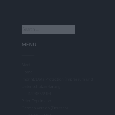
Search
for:
MENU
Start
Home
Imprint/Data Protection (Impressum und
Datenschutzerklärung)
IMPRESSUM
Peter Engelmann
German Version (Deutsch)