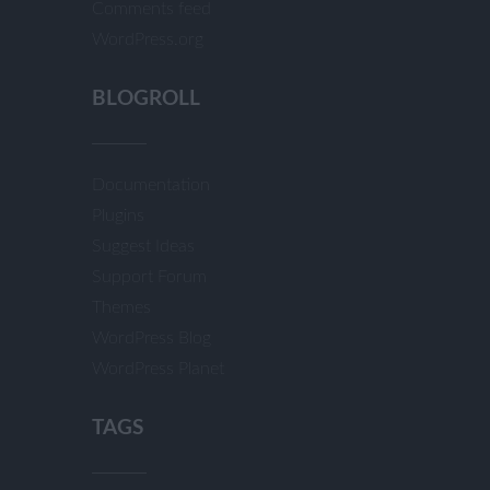
Comments feed
WordPress.org
BLOGROLL
Documentation
Plugins
Suggest Ideas
Support Forum
Themes
WordPress Blog
WordPress Planet
TAGS