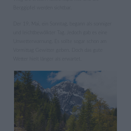
Berggipfel werden sichtbar.
Der 19. Mai, ein Sonntag, begann als sonniger
und leichtbewölkter Tag. Jedoch gab es eine
Unwetterwarnung. Es sollte sogar schon am
Vormittag Gewitter geben. Doch das gute
Wetter hielt länger als erwartet.