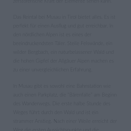
zerstörerische Kraft der Elemente sehen kann.
Das Reintal bei Musau in Tirol bietet alles. Es ist
perfekt für einen Ausflug und gut erreichbar. In
den nördlichen Alpen ist es eines der
beeindruckendsten Täler. Steile Felswände, ein
wilder Bergbach, ein naturbelassener Wald und
die hohen Gipfel der Allgäuer Alpen machen es
zu einer unvergleichlichen Erfahrung.
In Musau gibt es sowohl eine Bahnstation wie
auch einen Parkplatz, die “Bärenfalle” am Beginn
des Wanderwegs. Die erste halbe Stunde des
Weges führt durch den Wald und ist ein
strammer Anstieg. Nach einer Weile erreicht der
Weg die ersten Aussichtspunkte und die