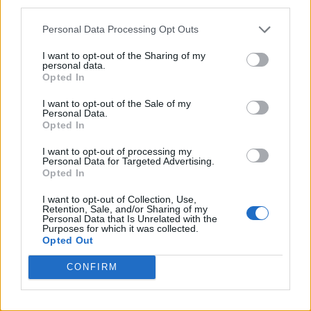
eine große Artenvielfalt und weitere
third parties.
beeindruckende Bergszenerien.
Personal Data Processing Opt Outs
I want to opt-out of the Sharing of my
An manchen Orten gab es am 19 Mai tatsächlich
personal data.
Opted In
Unwetter. In Ostdeutschland führte Starkregen
zu kurzzeitigen Überflutungen. Es war der
I want to opt-out of the Sale of my
Personal Data.
Beginn einer längeren Regenperiode mit
Opted In
Hochwasser in Teilen Süddeutschlands. Das ist
I want to opt-out of processing my
Personal Data for Targeted Advertising.
für Mai nicht ungewöhnlich. 1999 und 2005 gab
Opted In
es gewaltige und zerstörerische Hochwasser.
I want to opt-out of Collection, Use,
Das Hochwasserereignis 1999 war Anlass für
Retention, Sale, and/or Sharing of my
Personal Data that Is Unrelated with the
zahlreiche Schutzmaßnahmen, zum Beispiel in
Purposes for which it was collected.
Opted Out
Garmisch-Partenkirchen in Oberbayern.
CONFIRM