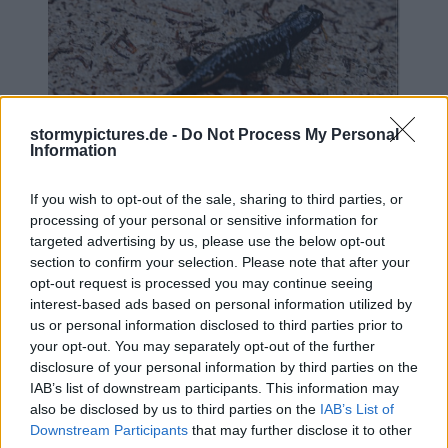
stormypictures.de -
Do Not Process My Personal
Information
Salamander
If you wish to opt-out of the sale, sharing to third parties, or
processing of your personal or sensitive information for
Das spektakuläre Tal mit der Musauer Alm ist
targeted advertising by us, please use the below opt-out
section to confirm your selection. Please note that after your
nicht weit von der bekannten Stadt Füssen mit
opt-out request is processed you may continue seeing
dem berühmten Schloß Neuschwanstein
interest-based ads based on personal information utilized by
us or personal information disclosed to third parties prior to
entfernt. Auf der österreichischen Seite liegt
your opt-out. You may separately opt-out of the further
Reutte und die Lechtalregion in der Nähe. Das
disclosure of your personal information by third parties on the
IAB’s list of downstream participants. This information may
Lechtal ist eine der letzten Wildflußlandschaften
also be disclosed by us to third parties on the
IAB’s List of
in Europa. Dort gibt es verschiedene Waldarten,
Downstream Participants
that may further disclose it to other