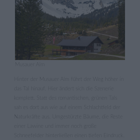
Musauer Alm
Hinter der Musauer Alm führt der Weg höher in
das Tal hinauf. Hier ändert sich die Szenerie
komplett. Statt des romantischen, grünen Tals
sah es dort aus wie auf einem Schlachtfeld der
Naturkräfte aus. Umgestürzte Bäume, die Reste
einer Lawine und immer noch große
Schneefelder hinterließen einen tiefen Eindruck.