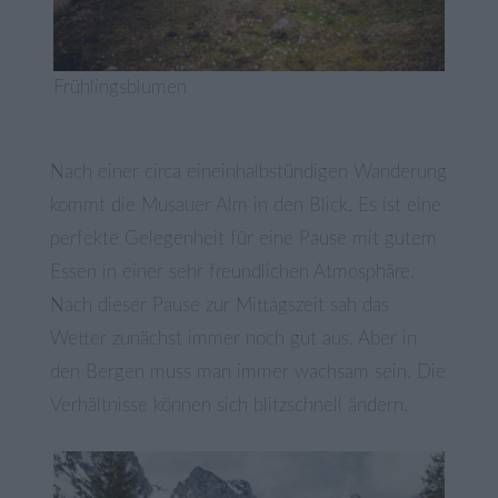
Frühlingsblumen
Nach einer circa eineinhalbstündigen Wanderung
kommt die Musauer Alm in den Blick. Es ist eine
perfekte Gelegenheit für eine Pause mit gutem
Essen in einer sehr freundlichen Atmosphäre.
Nach dieser Pause zur Mittagszeit sah das
Wetter zunächst immer noch gut aus. Aber in
den Bergen muss man immer wachsam sein. Die
Verhältnisse können sich blitzschnell ändern.