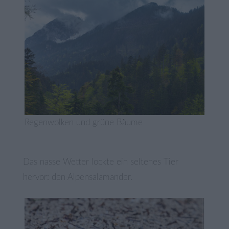
Regenwolken und grüne Bäume
Das nasse Wetter lockte ein seltenes Tier
hervor: den Alpensalamander.