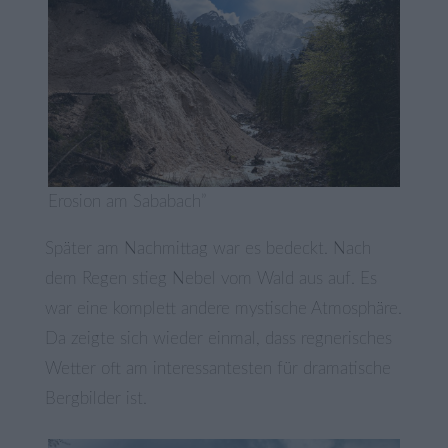
Erosion am Sababach”
Später am Nachmittag war es bedeckt. Nach
dem Regen stieg Nebel vom Wald aus auf. Es
war eine komplett andere mystische Atmosphäre.
Da zeigte sich wieder einmal, dass regnerisches
Wetter oft am interessantesten für dramatische
Bergbilder ist.