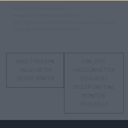
May 24, 2019
by
Waldmeister
Categories:
German Version (Deutsch)
Tags:
Allgäu
,
Füssen
,
Lechtal
,
Musau
,
Musauer Alm
,
Reintal
,
Reutte
,
Severe Weather
,
Storm
,
Winter
Post
WILD TYROLEAN
JUNI 2019:
VALLEY AFTER
HAGELUNWETTER
navigation
SEVERE WINTER
GEFÄHRDET
SEGLER UND EINE
MONSTER-
HITZEWELLE