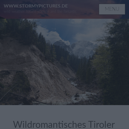
Skip
WWW.STORMYPICTURES.DE
MENU
wild weather nature science and the fantastic
to
content
Wildromantisches Tiroler