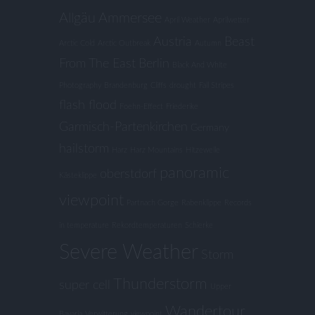
Allgäu
Ammersee
April Weather
Aprilwetter
Austria
Beast
Arctic Cold
Arctic Outbreak
Autumn
From The East
Berlin
Black And White
Photography
Brandenburg
Cliffs
drought
Fall Stripes
flash flood
Foehn-Effect
Friederike
Garmisch-Partenkirchen
Germany
hailstorm
Harz
Harz Mountains
Hitzewelle
panoramic
oberstdorf
Kästeklippe
viewpoint
Partnach Gorge
Rabenklippe
Records
in temperature
Rekordtemperaturen
Schierke
Severe Weather
Storm
Thunderstorm
super cell
Upper
Wandertour
Bavaria
Verwitterung
viewpoint