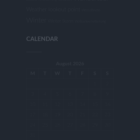
Weather lookout point
Wessobrunn
Winter
Winter Storm
Wollsackverwitterung
CALENDAR
August 2026
M
T
W
T
F
S
S
1
2
3
4
5
6
7
8
9
10
11
12
13
14
15
16
17
18
19
20
21
22
23
24
25
26
27
28
29
30
31