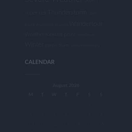
Storm
Thunderstorm
super cell
Upper
Wandertour
Bavaria
Verwitterung
viewpoint
Weather lookout point
Wessobrunn
Winter
Winter Storm
Wollsackverwitterung
CALENDAR
August 2026
M
T
W
T
F
S
S
1
2
3
4
5
6
7
8
9
10
11
12
13
14
15
16