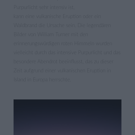
Purpurlicht sehr intensiv ist,
kann eine vulkanische Eruption oder ein
Waldbrand die Ursache sein. Die legendären
Bilder von William Turner mit den
erinnerungswürdigen roten Himmeln wurden
vielleicht durch das intensive Purpurlicht und das
besondere Abendrot beeinflusst, das zu dieser
Zeit aufgrund einer vulkanischen Eruption in
Island in Europa herrschte.