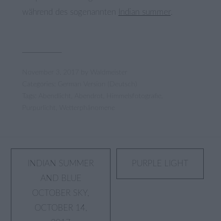
während des sogenannten
Indian summer
.
November 3, 2017
by
Waldmeister
Categories:
German Version (Deutsch)
Tags:
Abendlicht
,
Abendrot
,
Himmelsfotografie
,
Purpurlicht
,
Wetterphänomene
Post
INDIAN SUMMER
PURPLE LIGHT
AND BLUE
navigation
OCTOBER SKY,
OCTOBER 14,