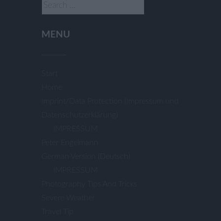
Search
for:
MENU
Start
Home
Imprint/Data Protection (Impressum und
Datenschutzerklärung)
IMPRESSUM
Peter Engelmann
German Version (Deutsch)
IMPRESSUM
Photography Tips And Tricks
Severe Weather
Travel Tip