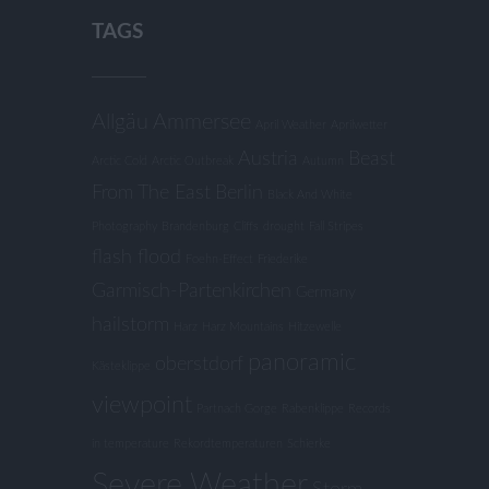
TAGS
Allgäu
Ammersee
April Weather
Aprilwetter
Austria
Beast
Arctic Cold
Arctic Outbreak
Autumn
From The East
Berlin
Black And White
Photography
Brandenburg
Cliffs
drought
Fall Stripes
flash flood
Foehn-Effect
Friederike
Garmisch-Partenkirchen
Germany
hailstorm
Harz
Harz Mountains
Hitzewelle
panoramic
oberstdorf
Kästeklippe
viewpoint
Partnach Gorge
Rabenklippe
Records
in temperature
Rekordtemperaturen
Schierke
Severe Weather