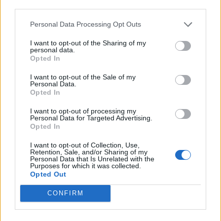
January 2024
third parties.
December 2023
Personal Data Processing Opt Outs
November 2023
I want to opt-out of the Sharing of my
September 2023
personal data.
Opted In
August 2023
August 2022
I want to opt-out of the Sale of my
Personal Data.
July 2022
Opted In
June 2022
I want to opt-out of processing my
March 2022
Personal Data for Targeted Advertising.
Opted In
January 2022
November 2021
I want to opt-out of Collection, Use,
Retention, Sale, and/or Sharing of my
August 2021
Personal Data that Is Unrelated with the
Purposes for which it was collected.
July 2021
Opted Out
July 2020
CONFIRM
May 2020
April 2020