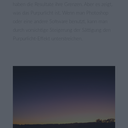
haben die Resultate ihre Grenzen. Aber es zeigt,
was das Purpurlicht ist. Wenn man Photoshop
oder eine andere Software benutzt, kann man
durch vorsichtige Steigerung der Sättigung den
Purpurlicht-Effekt unterstreichen.