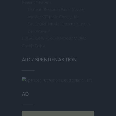
Research Papers
German Research Paper Severe
Weather/Climate Change for
Sat.1/ORF Movie “Entscheidung In
den Wolken”
LOCATIONS FOR FILM AND VIDEO
Cookie Policy
AID / SPENDENAKTION
AD