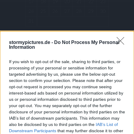
17
18
19
20
21
22
23
24
25
26
27
28
29
30
31
« Dec
stormypictures.de -
Do Not Process My Personal
Information
ARCHIVES
If you wish to opt-out of the sale, sharing to third parties, or
processing of your personal or sensitive information for
targeted advertising by us, please use the below opt-out
December 2025
section to confirm your selection. Please note that after your
July 2025
opt-out request is processed you may continue seeing
interest-based ads based on personal information utilized by
January 2025
us or personal information disclosed to third parties prior to
December 2024
your opt-out. You may separately opt-out of the further
October 2024
disclosure of your personal information by third parties on the
IAB’s list of downstream participants. This information may
July 2024
also be disclosed by us to third parties on the
IAB’s List of
May 2024
Downstream Participants
that may further disclose it to other