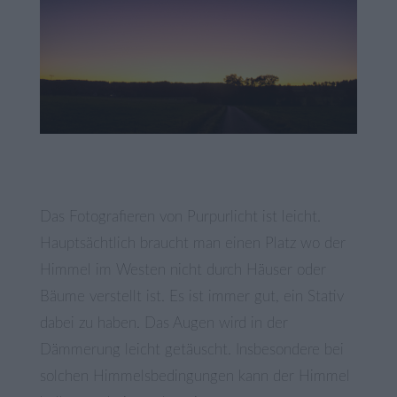
Das Fotografieren von Purpurlicht ist leicht.
Hauptsächtlich braucht man einen Platz wo der
Himmel im Westen nicht durch Häuser oder
Bäume verstellt ist. Es ist immer gut, ein Stativ
dabei zu haben. Das Augen wird in der
Dämmerung leicht getäuscht. Insbesondere bei
solchen Himmelsbedingungen kann der Himmel