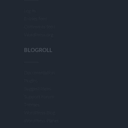
Log in
Entries feed
Comments feed
WordPress.org
BLOGROLL
Documentation
Plugins
Suggest Ideas
Support Forum
Themes
WordPress Blog
WordPress Planet