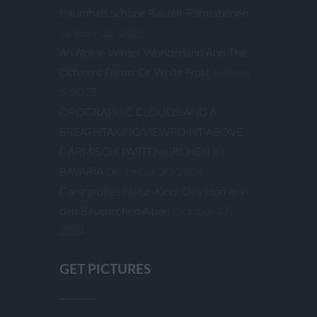
traumhaft schöne Raureif-Formationen
January 26, 2025
An Alpine Winter Wonderland And The
Different Forms Of White Frost
January
5, 2025
OROGRAPHIC CLOUDS AND A
BREATHTAKING VIEWPOINT ABOVE
GARMISCH-PARTENKIRCHEN IN
BAVARIA
December 30, 2024
Ganz großes Natur-Kino: Das Hörnle in
den Bayerischen Alpen
October 17,
2024
GET PICTURES